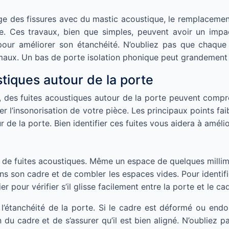
e des fissures avec du mastic acoustique, le remplacement 
he. Ces travaux, bien que simples, peuvent avoir un impact
pour améliorer son étanchéité. N’oubliez pas que chaque
timaux. Un bas de porte isolation phonique peut grandement
stiques autour de la porte
s fuites acoustiques autour de la porte peuvent compromet
r l’insonorisation de votre pièce. Les principaux points faib
r de la porte. Bien identifier ces fuites vous aidera à améli
te de fuites acoustiques. Même un espace de quelques millim
ans son cadre et de combler les espaces vides. Pour identif
r pour vérifier s’il glisse facilement entre la porte et le ca
 l’étanchéité de la porte. Si le cadre est déformé ou endo
on du cadre et de s’assurer qu’il est bien aligné. N’oubliez 