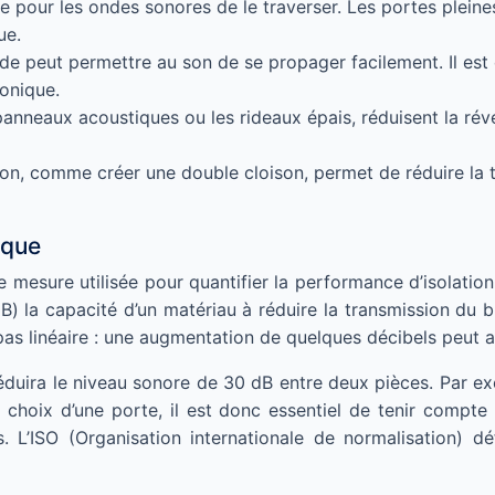
cile pour les ondes sonores de le traverser. Les portes plein
ue.
e peut permettre au son de se propager facilement. Il est d
honique.
anneaux acoustiques ou les rideaux épais, réduisent la réve
on, comme créer une double cloison, permet de réduire la t
ique
e mesure utilisée pour quantifier la performance d’isolati
la capacité d’un matériau à réduire la transmission du brui
pas linéaire : une augmentation de quelques décibels peut av
uira le niveau sonore de 30 dB entre deux pièces. Par exem
u choix d’une porte, il est donc essentiel de tenir compt
 L’ISO (Organisation internationale de normalisation) déf