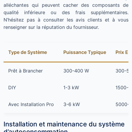
alléchantes qui peuvent cacher des composants de
qualité inférieure ou des frais supplémentaires.
N’hésitez pas à consulter les avis clients et à vous
renseigner sur la réputation du fournisseur.
Type de Système
Puissance Typique
Prix Es
Prêt à Brancher
300-400 W
300-50
DIY
1-3 kW
1500-4
Avec Installation Pro
3-6 kW
5000-1
Installation et maintenance du système
d’autoconsommation