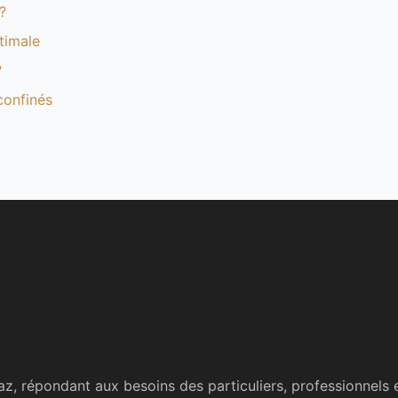
?
ptimale
?
confinés
az, répondant aux besoins des particuliers, professionnels e